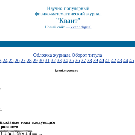
Научно-популярный
физико-математический журнал
"Квант"
Новый сайт —
kvant.digital
Обложка журнала
Оборот титула
3
24
25
26
27
28
29
30
31
32
33
34
35
36
37
38
39
40
41
42
43
44
45