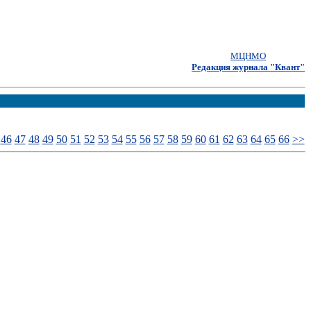
МЦНМО
Редакция журнала "Квант"
46
47
48
49
50
51
52
53
54
55
56
57
58
59
60
61
62
63
64
65
66
>>