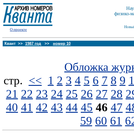
Нау
физико-м
Новы
О проекте
Квант >>
1987 год
>>
номер 10
Обложка жур
стp.
<<
1
2
3
4
5
6
7
8
9
21
22
23
24
25
26
27
28
2
40
41
42
43
44
45
46
47
4
59
60
61
6