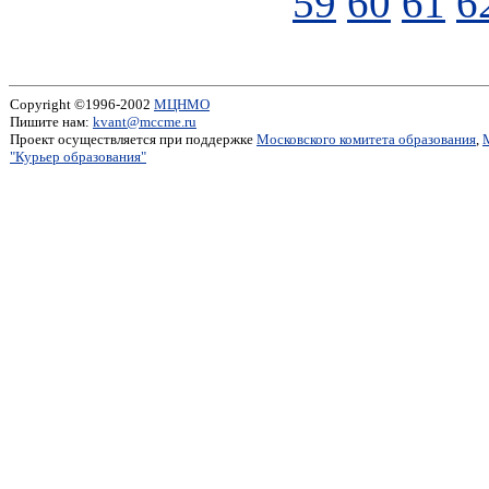
59
60
61
6
Copyright ©1996-2002
МЦНМО
Пишите нам:
kvant@mccme.ru
Проект осуществляется при поддержке
Московского комитета образования
,
"Курьер образования"