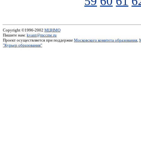
59
60
61
6
Copyright ©1996-2002
МЦНМО
Пишите нам:
kvant@mccme.ru
Проект осуществляется при поддержке
Московского комитета образования
,
"Курьер образования"