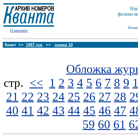
Нау
физико-м
Новы
О проекте
Квант >>
1987 год
>>
номер 10
Обложка жур
стp.
<<
1
2
3
4
5
6
7
8
9
21
22
23
24
25
26
27
28
2
40
41
42
43
44
45
46
47
4
59
60
61
6