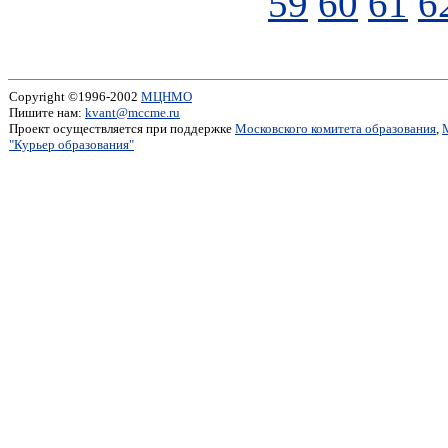
59
60
61
6
Copyright ©1996-2002
МЦНМО
Пишите нам:
kvant@mccme.ru
Проект осуществляется при поддержке
Московского комитета образования
,
"Курьер образования"