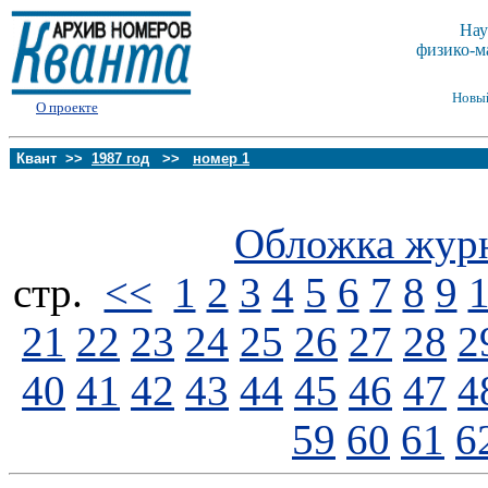
Нау
физико-м
Новы
О проекте
Квант >>
1987 год
>>
номер 1
Обложка жур
стp.
<<
1
2
3
4
5
6
7
8
9
21
22
23
24
25
26
27
28
2
40
41
42
43
44
45
46
47
4
59
60
61
6