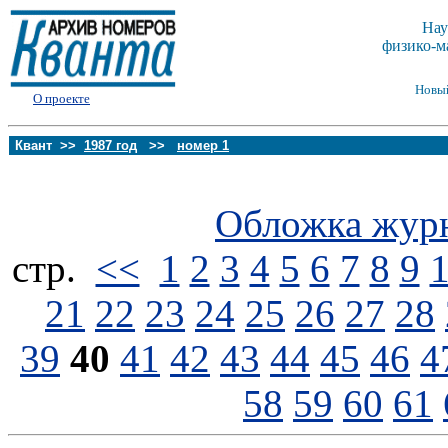
Нау
физико-м
Новы
О проекте
Квант >>
1987 год
>>
номер 1
Обложка жур
стp.
<<
1
2
3
4
5
6
7
8
9
21
22
23
24
25
26
27
28
39
40
41
42
43
44
45
46
4
58
59
60
61