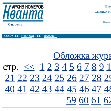
Нау
физико-м
Новы
О проекте
Квант >>
1987 год
>>
номер 1
Обложка жур
стp.
<<
1
2
3
4
5
6
7
8
9
21
22
23
24
25
26
27
28
2
40
41
42
43
44
45
46
47
4
59
60
61
6