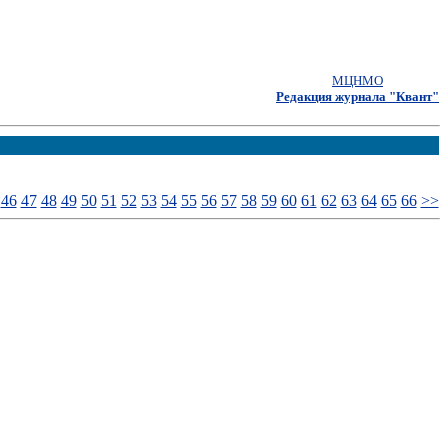
МЦНМО
Редакция журнала "Квант"
46
47
48
49
50
51
52
53
54
55
56
57
58
59
60
61
62
63
64
65
66
>>