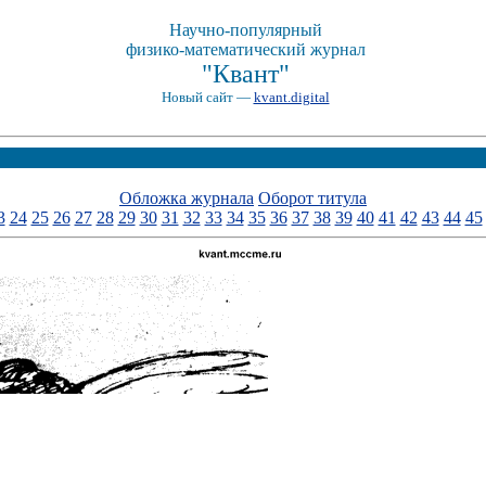
Научно-популярный
физико-математический журнал
"Квант"
Новый сайт —
kvant.digital
Обложка журнала
Оборот титула
3
24
25
26
27
28
29
30
31
32
33
34
35
36
37
38
39
40
41
42
43
44
45