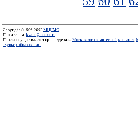
59
60
61
6
Copyright ©1996-2002
МЦНМО
Пишите нам:
kvant@mccme.ru
Проект осуществляется при поддержке
Московского комитета образования
,
"Курьер образования"