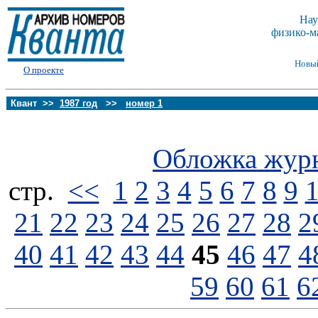
Нау
физико-м
Новы
О проекте
Квант >>
1987 год
>>
номер 1
Обложка жур
стp.
<<
1
2
3
4
5
6
7
8
9
21
22
23
24
25
26
27
28
2
40
41
42
43
44
45
46
47
4
59
60
61
6