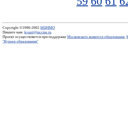
59
60
61
6
Copyright ©1996-2002
МЦНМО
Пишите нам:
kvant@mccme.ru
Проект осуществляется при поддержке
Московского комитета образования
,
"Курьер образования"