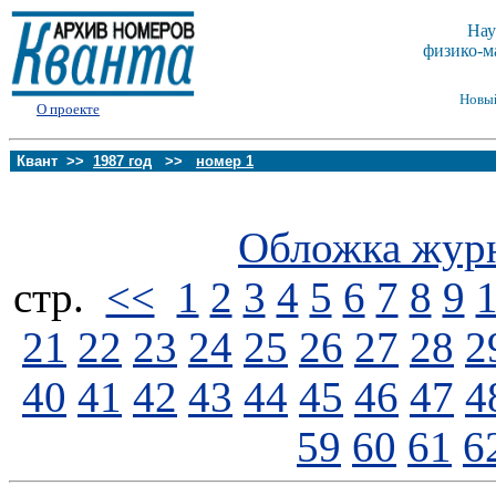
Нау
физико-м
Новы
О проекте
Квант >>
1987 год
>>
номер 1
Обложка жур
стp.
<<
1
2
3
4
5
6
7
8
9
21
22
23
24
25
26
27
28
2
40
41
42
43
44
45
46
47
4
59
60
61
6