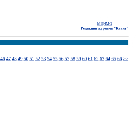
МЦНМО
Редакция журнала "Квант"
46
47
48
49
50
51
52
53
54
55
56
57
58
59
60
61
62
63
64
65
66
>>