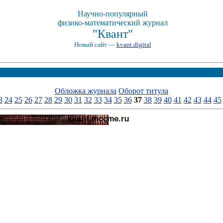
Научно-популярный
физико-математический журнал
"Квант"
Новый сайт —
kvant.digital
Обложка журнала
Оборот титула
3
24
25
26
27
28
29
30
31
32
33
34
35
36
37
38
39
40
41
42
43
44
45