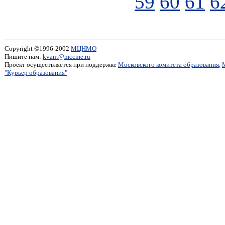
59
60
61
6
Copyright ©1996-2002
МЦНМО
Пишите нам:
kvant@mccme.ru
Проект осуществляется при поддержке
Московского комитета образования
,
"Курьер образования"