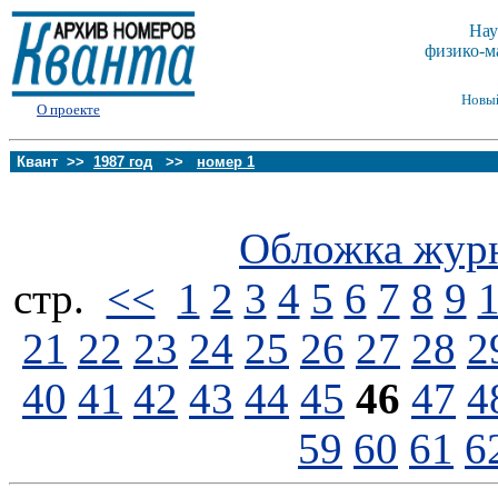
Нау
физико-м
Новы
О проекте
Квант >>
1987 год
>>
номер 1
Обложка жур
стp.
<<
1
2
3
4
5
6
7
8
9
21
22
23
24
25
26
27
28
2
40
41
42
43
44
45
46
47
4
59
60
61
6