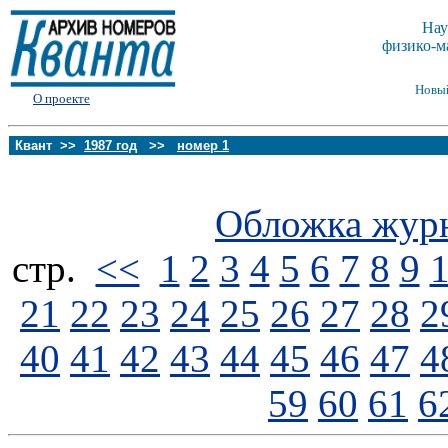
Нау
физико-м
Новы
О проекте
Квант >>
1987 год
>>
номер 1
Обложка жур
стp.
<<
1
2
3
4
5
6
7
8
9
21
22
23
24
25
26
27
28
2
40
41
42
43
44
45
46
47
4
59
60
61
6