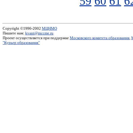
59
60
61
6
Copyright ©1996-2002
МЦНМО
Пишите нам:
kvant@mccme.ru
Проект осуществляется при поддержке
Московского комитета образования
,
"Курьер образования"