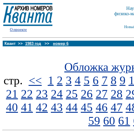
Нау
физико-м
Новы
О проекте
Квант >>
1983 год
>>
номер 6
Обложка жур
стp.
<<
1
2
3
4
5
6
7
8
9
21
22
23
24
25
26
27
28
2
40
41
42
43
44
45
46
47
4
59
60
61