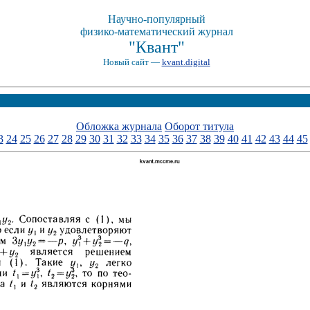
Научно-популярный
физико-математический журнал
"Квант"
Новый сайт —
kvant.digital
Обложка журнала
Оборот титула
3
24
25
26
27
28
29
30
31
32
33
34
35
36
37
38
39
40
41
42
43
44
45