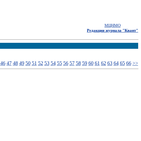
МЦНМО
Редакция журнала "Квант"
46
47
48
49
50
51
52
53
54
55
56
57
58
59
60
61
62
63
64
65
66
>>