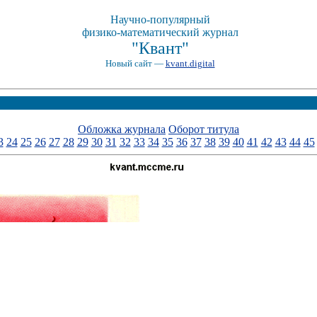
Научно-популярный
физико-математический журнал
"Квант"
Новый сайт —
kvant.digital
Обложка журнала
Оборот титула
3
24
25
26
27
28
29
30
31
32
33
34
35
36
37
38
39
40
41
42
43
44
45