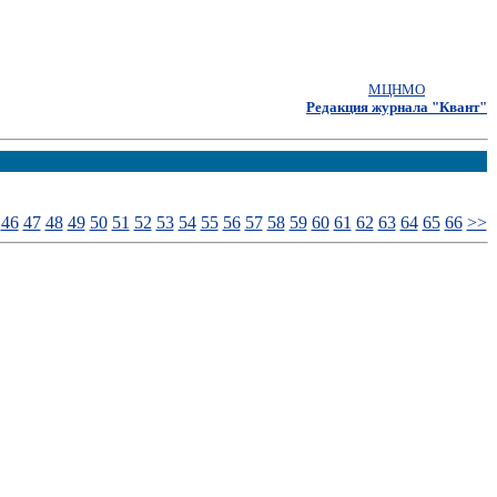
МЦНМО
Редакция журнала "Квант"
46
47
48
49
50
51
52
53
54
55
56
57
58
59
60
61
62
63
64
65
66
>>