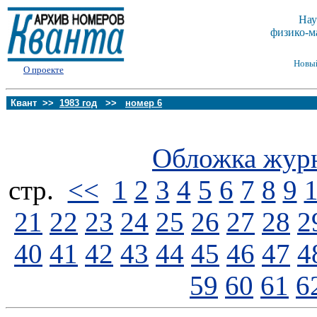
Нау
физико-м
Новы
О проекте
Квант >>
1983 год
>>
номер 6
Обложка жур
стp.
<<
1
2
3
4
5
6
7
8
9
21
22
23
24
25
26
27
28
2
40
41
42
43
44
45
46
47
4
59
60
61
6