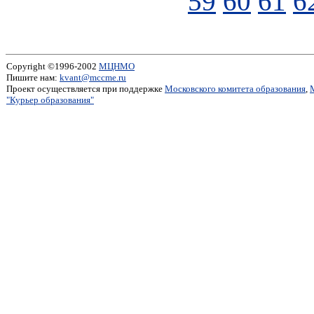
59
60
61
6
Copyright ©1996-2002
МЦНМО
Пишите нам:
kvant@mccme.ru
Проект осуществляется при поддержке
Московского комитета образования
,
"Курьер образования"