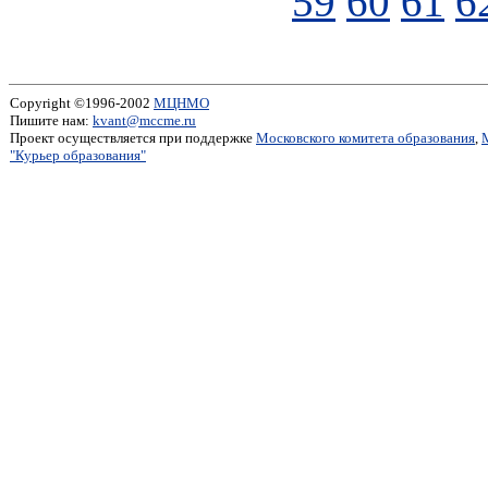
59
60
61
6
Copyright ©1996-2002
МЦНМО
Пишите нам:
kvant@mccme.ru
Проект осуществляется при поддержке
Московского комитета образования
,
"Курьер образования"