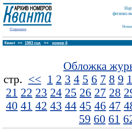
Нау
физико-м
Новы
О проекте
Квант >>
1983 год
>>
номер 6
Обложка жур
стp.
<<
1
2
3
4
5
6
7
8
9
21
22
23
24
25
26
27
28
2
40
41
42
43
44
45
46
47
4
59
60
61
6