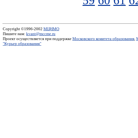
59
60
61
6
Copyright ©1996-2002
МЦНМО
Пишите нам:
kvant@mccme.ru
Проект осуществляется при поддержке
Московского комитета образования
,
"Курьер образования"