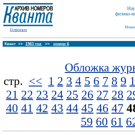
Нау
физико-м
Новы
О проекте
Квант >>
1983 год
>>
номер 6
Обложка жур
стp.
<<
1
2
3
4
5
6
7
8
9
21
22
23
24
25
26
27
28
2
40
41
42
43
44
45
46
47
4
59
60
61
6