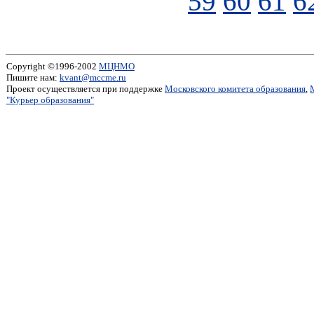
59
60
61
6
Copyright ©1996-2002
МЦНМО
Пишите нам:
kvant@mccme.ru
Проект осуществляется при поддержке
Московского комитета образования
,
"Курьер образования"