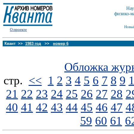
Нау
физико-м
Новы
О проекте
Квант >>
1983 год
>>
номер 6
Обложка жур
стp.
<<
1
2
3
4
5
6
7
8
9
21
22
23
24
25
26
27
28
2
40
41
42
43
44
45
46
47
4
59
60
61
6