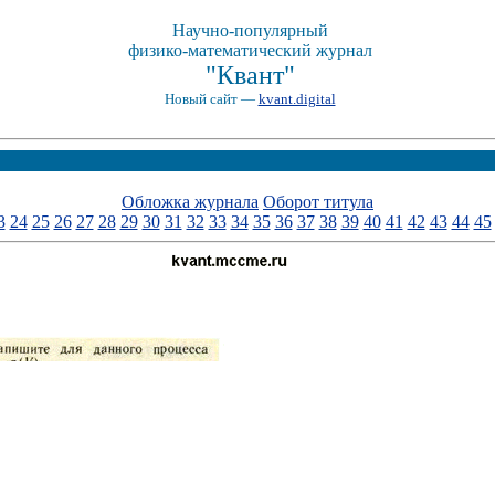
Научно-популярный
физико-математический журнал
"Квант"
Новый сайт —
kvant.digital
Обложка журнала
Оборот титула
3
24
25
26
27
28
29
30
31
32
33
34
35
36
37
38
39
40
41
42
43
44
45