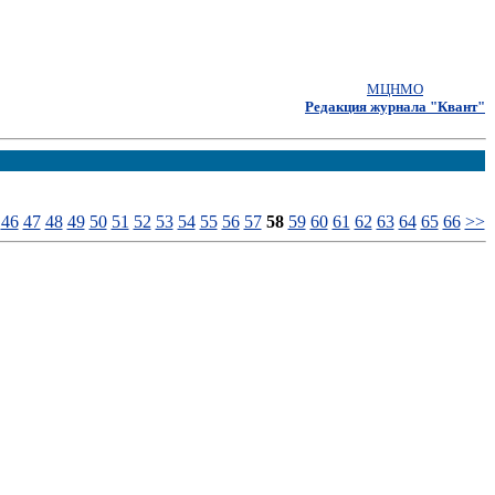
МЦНМО
Редакция журнала "Квант"
46
47
48
49
50
51
52
53
54
55
56
57
58
59
60
61
62
63
64
65
66
>>