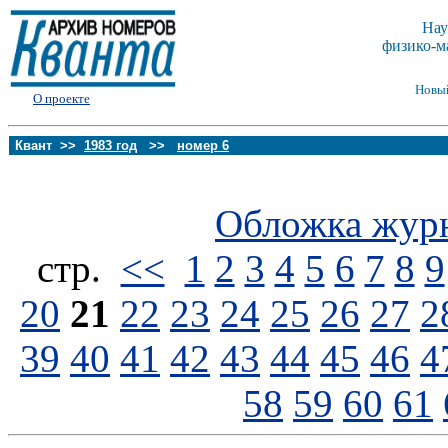
Нау
физико-м
Новы
О проекте
Квант >>
1983 год
>>
номер 6
Обложка жур
стp.
<<
1
2
3
4
5
6
7
8
9
20
21
22
23
24
25
26
27
2
39
40
41
42
43
44
45
46
4
58
59
60
61