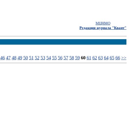
МЦНМО
Редакция журнала "Квант"
46
47
48
49
50
51
52
53
54
55
56
57
58
59
60
61
62
63
64
65
66
>>