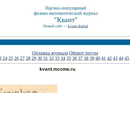
Научно-популярный
физико-математический журнал
"Квант"
Новый сайт —
kvant.digital
Обложка журнала
Оборот титула
3
24
25
26
27
28
29
30
31
32
33
34
35
36
37
38
39
40
41
42
43
44
45