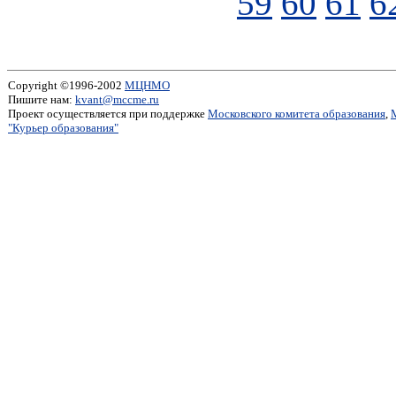
59
60
61
6
Copyright ©1996-2002
МЦНМО
Пишите нам:
kvant@mccme.ru
Проект осуществляется при поддержке
Московского комитета образования
,
"Курьер образования"