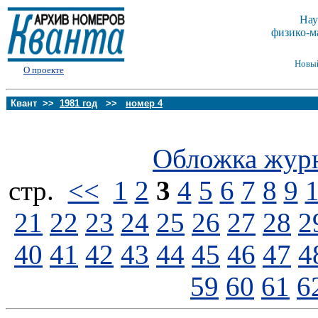
Нау
физико-м
Новы
О проекте
Квант >>
1981 год
>>
номер 4
Обложка жур
стp.
<<
1
2
3
4
5
6
7
8
9
21
22
23
24
25
26
27
28
2
40
41
42
43
44
45
46
47
4
59
60
61
6