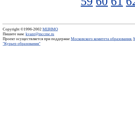
59
60
61
6
Copyright ©1996-2002
МЦНМО
Пишите нам:
kvant@mccme.ru
Проект осуществляется при поддержке
Московского комитета образования
,
"Курьер образования"