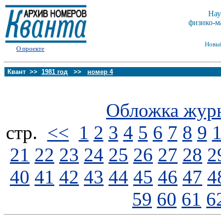
Нау
физико-м
Новы
О проекте
Квант >>
1981 год
>>
номер 4
Обложка жур
стp.
<<
1
2
3
4
5
6
7
8
9
21
22
23
24
25
26
27
28
2
40
41
42
43
44
45
46
47
4
59
60
61
6