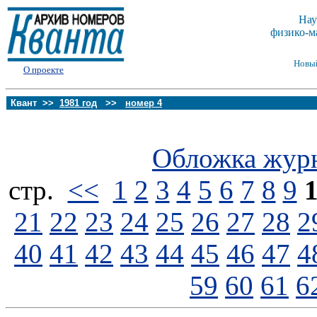
Нау
физико-м
Новы
О проекте
Квант >>
1981 год
>>
номер 4
Обложка жур
стp.
<<
1
2
3
4
5
6
7
8
9
21
22
23
24
25
26
27
28
2
40
41
42
43
44
45
46
47
4
59
60
61
6