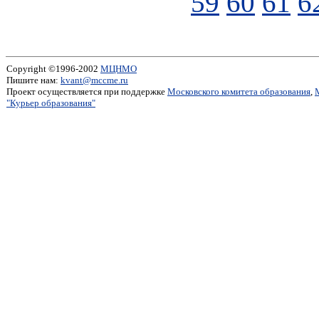
59
60
61
6
Copyright ©1996-2002
МЦНМО
Пишите нам:
kvant@mccme.ru
Проект осуществляется при поддержке
Московского комитета образования
,
"Курьер образования"