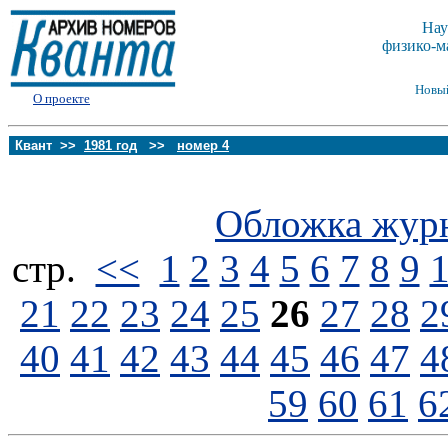
Нау
физико-м
Новы
О проекте
Квант >>
1981 год
>>
номер 4
Обложка жур
стp.
<<
1
2
3
4
5
6
7
8
9
21
22
23
24
25
26
27
28
2
40
41
42
43
44
45
46
47
4
59
60
61
6