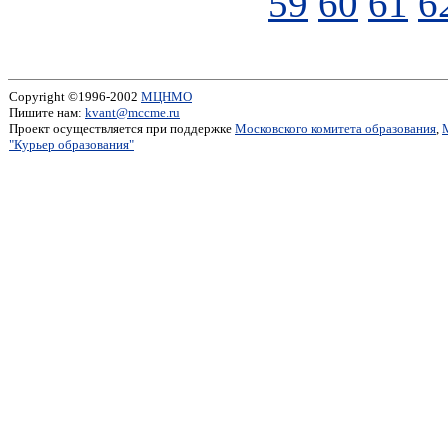
59
60
61
6
Copyright ©1996-2002
МЦНМО
Пишите нам:
kvant@mccme.ru
Проект осуществляется при поддержке
Московского комитета образования
,
"Курьер образования"