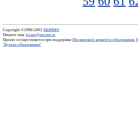
59
60
61
6
Copyright ©1996-2002
МЦНМО
Пишите нам:
kvant@mccme.ru
Проект осуществляется при поддержке
Московского комитета образования
,
"Курьер образования"