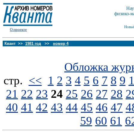
Нау
физико-м
Новы
О проекте
Квант >>
1981 год
>>
номер 4
Обложка жур
стp.
<<
1
2
3
4
5
6
7
8
9
21
22
23
24
25
26
27
28
2
40
41
42
43
44
45
46
47
4
59
60
61
6