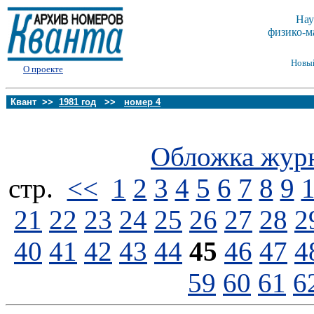
Нау
физико-м
Новы
О проекте
Квант >>
1981 год
>>
номер 4
Обложка жур
стp.
<<
1
2
3
4
5
6
7
8
9
21
22
23
24
25
26
27
28
2
40
41
42
43
44
45
46
47
4
59
60
61
6