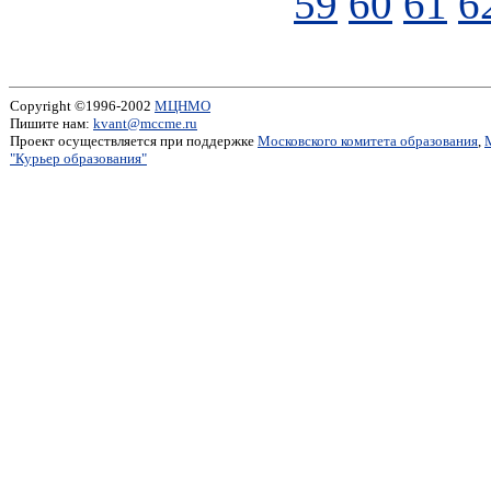
59
60
61
6
Copyright ©1996-2002
МЦНМО
Пишите нам:
kvant@mccme.ru
Проект осуществляется при поддержке
Московского комитета образования
,
"Курьер образования"