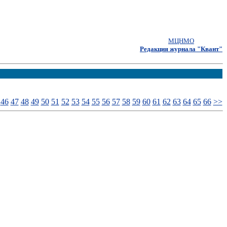
МЦНМО
Редакция журнала "Квант"
46
47
48
49
50
51
52
53
54
55
56
57
58
59
60
61
62
63
64
65
66
>>