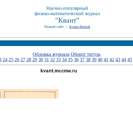
Научно-популярный
физико-математический журнал
"Квант"
Новый сайт —
kvant.digital
Обложка журнала
Оборот титула
3
24
25
26
27
28
29
30
31
32
33
34
35
36
37
38
39
40
41
42
43
44
45