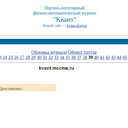
Научно-популярный
физико-математический журнал
"Квант"
Новый сайт —
kvant.digital
Обложка журнала
Оборот титула
3
24
25
26
27
28
29
30
31
32
33
34
35
36
37
38
39
40
41
42
43
44
45