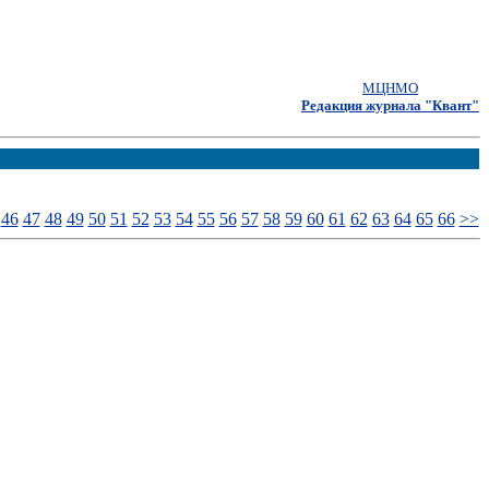
МЦНМО
Редакция журнала "Квант"
46
47
48
49
50
51
52
53
54
55
56
57
58
59
60
61
62
63
64
65
66
>>