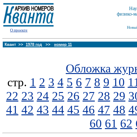
Нау
физико-м
Новы
О проекте
Квант >>
1978 год
>>
номер 11
Обложка жур
стp.
1
2
3
4
5
6
7
8
9
10
1
22
23
24
25
26
27
28
29
3
41
42
43
44
45
46
47
48
4
60
61
62