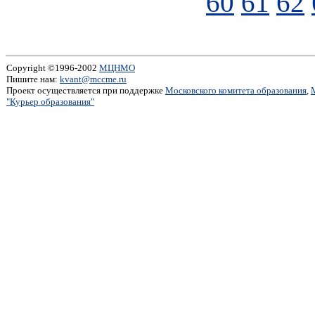
60
61
62
Copyright ©1996-2002
МЦНМО
Пишите нам:
kvant@mccme.ru
Проект осуществляется при поддержке
Московского комитета образования
,
"Курьер образования"