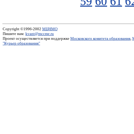
59
60
61
6
Copyright ©1996-2002
МЦНМО
Пишите нам:
kvant@mccme.ru
Проект осуществляется при поддержке
Московского комитета образования
,
"Курьер образования"