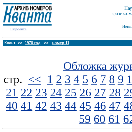
Нау
физико-м
Новы
О проекте
Квант >>
1978 год
>>
номер 11
Обложка жур
стp.
<<
1
2
3
4
5
6
7
8
9
21
22
23
24
25
26
27
28
2
40
41
42
43
44
45
46
47
4
59
60
61
6