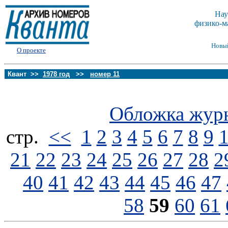
Нау
физико-м
Новы
О проекте
Квант >>
1978 год
>>
номер 11
Обложка жур
стp.
<<
1
2
3
4
5
6
7
8
9
21
22
23
24
25
26
27
28
2
40
41
42
43
44
45
46
47
58
59
60
61