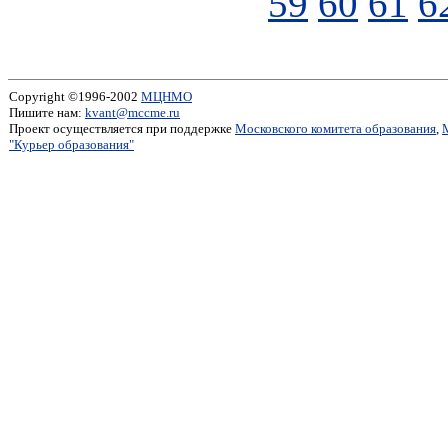
59
60
61
6
Copyright ©1996-2002
МЦНМО
Пишите нам:
kvant@mccme.ru
Проект осуществляется при поддержке
Московского комитета образования
,
"Курьер образования"