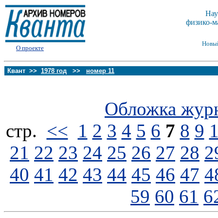
Нау
физико-м
Новы
О проекте
Квант >>
1978 год
>>
номер 11
Обложка жур
стp.
<<
1
2
3
4
5
6
7
8
9
21
22
23
24
25
26
27
28
2
40
41
42
43
44
45
46
47
4
59
60
61
6