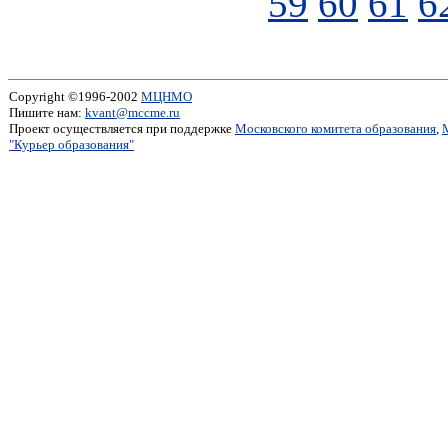
59
60
61
6
Copyright ©1996-2002
МЦНМО
Пишите нам:
kvant@mccme.ru
Проект осуществляется при поддержке
Московского комитета образования
,
"Курьер образования"