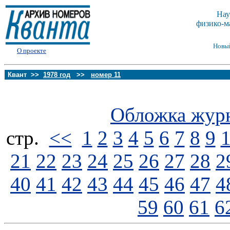
Нау
физико-м
Новы
О проекте
Квант >>
1978 год
>>
номер 11
Обложка жур
стp.
<<
1
2
3
4
5
6
7
8
9
21
22
23
24
25
26
27
28
2
40
41
42
43
44
45
46
47
4
59
60
61
6