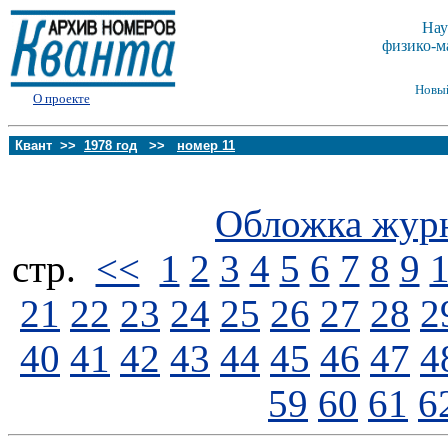
Нау
физико-м
Новы
О проекте
Квант >>
1978 год
>>
номер 11
Обложка жур
стp.
<<
1
2
3
4
5
6
7
8
9
21
22
23
24
25
26
27
28
2
40
41
42
43
44
45
46
47
4
59
60
61
6