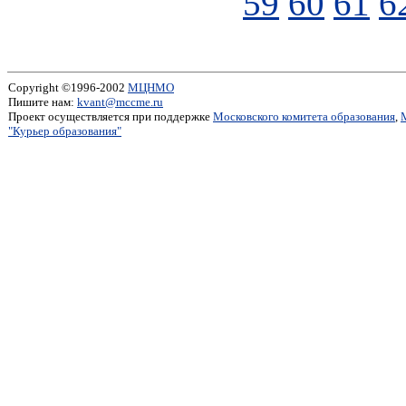
59
60
61
6
Copyright ©1996-2002
МЦНМО
Пишите нам:
kvant@mccme.ru
Проект осуществляется при поддержке
Московского комитета образования
,
"Курьер образования"