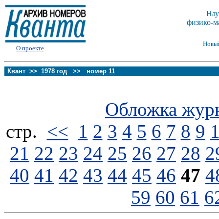
Нау
физико-м
Новы
О проекте
Квант >>
1978 год
>>
номер 11
Обложка жур
стp.
<<
1
2
3
4
5
6
7
8
9
21
22
23
24
25
26
27
28
2
40
41
42
43
44
45
46
47
4
59
60
61
6