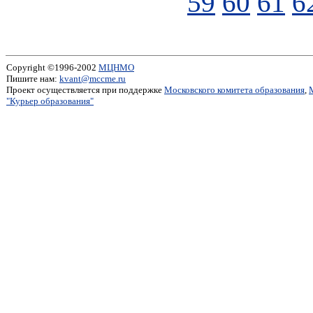
59
60
61
6
Copyright ©1996-2002
МЦНМО
Пишите нам:
kvant@mccme.ru
Проект осуществляется при поддержке
Московского комитета образования
,
"Курьер образования"