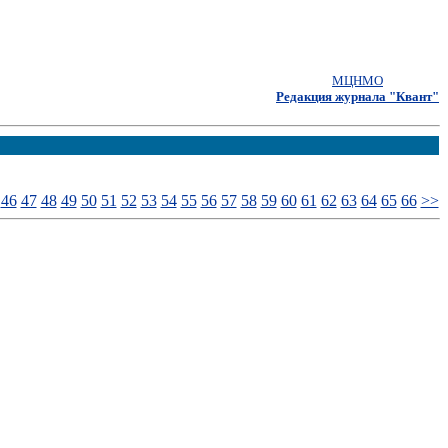
МЦНМО
Редакция журнала "Квант"
46
47
48
49
50
51
52
53
54
55
56
57
58
59
60
61
62
63
64
65
66
>>