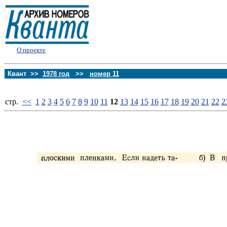
О проекте
Квант >>
1978 год
>>
номер 11
стp.
<<
1
2
3
4
5
6
7
8
9
10
11
12
13
14
15
16
17
18
19
20
21
22
2