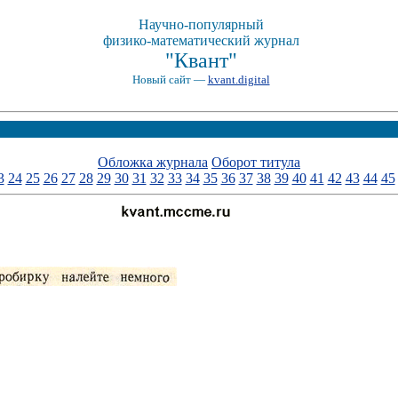
Научно-популярный
физико-математический журнал
"Квант"
Новый сайт —
kvant.digital
Обложка журнала
Оборот титула
3
24
25
26
27
28
29
30
31
32
33
34
35
36
37
38
39
40
41
42
43
44
45