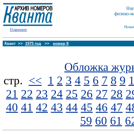
Нау
физико-м
Новы
О проекте
Квант >>
1975 год
>>
номер 8
Обложка жур
стp.
<<
1
2
3
4
5
6
7
8
9
21
22
23
24
25
26
27
28
2
40
41
42
43
44
45
46
47
4
59
60
61
6