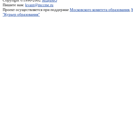
Copyright ©1996-2002
МЦНМО
Пишите нам:
kvant@mccme.ru
Проект осуществляется при поддержке
Московского комитета образования
,
"Курьер образования"