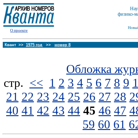
Нау
физико-м
Новы
О проекте
Квант >>
1975 год
>>
номер 8
Обложка жур
стp.
<<
1
2
3
4
5
6
7
8
9
21
22
23
24
25
26
27
28
2
40
41
42
43
44
45
46
47
4
59
60
61
6