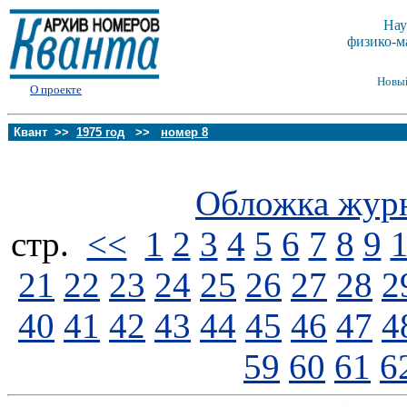
Нау
физико-м
Новы
О проекте
Квант >>
1975 год
>>
номер 8
Обложка жур
стp.
<<
1
2
3
4
5
6
7
8
9
21
22
23
24
25
26
27
28
2
40
41
42
43
44
45
46
47
4
59
60
61
6