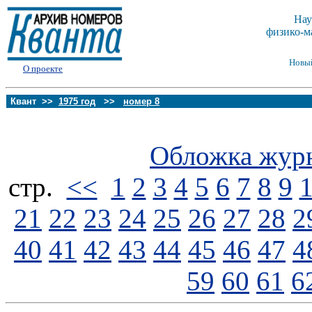
Нау
физико-м
Новы
О проекте
Квант >>
1975 год
>>
номер 8
Обложка жур
стp.
<<
1
2
3
4
5
6
7
8
9
21
22
23
24
25
26
27
28
2
40
41
42
43
44
45
46
47
4
59
60
61
6