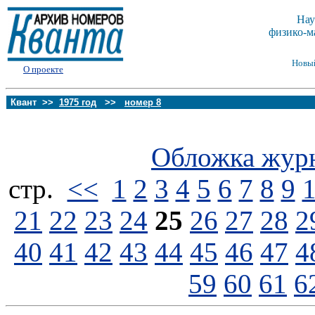
Нау
физико-м
Новы
О проекте
Квант >>
1975 год
>>
номер 8
Обложка жур
стp.
<<
1
2
3
4
5
6
7
8
9
21
22
23
24
25
26
27
28
2
40
41
42
43
44
45
46
47
4
59
60
61
6