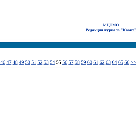
МЦНМО
Редакция журнала "Квант"
46
47
48
49
50
51
52
53
54
55
56
57
58
59
60
61
62
63
64
65
66
>>