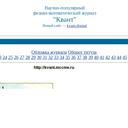
Научно-популярный
физико-математический журнал
"Квант"
Новый сайт —
kvant.digital
Обложка журнала
Оборот титула
3
24
25
26
27
28
29
30
31
32
33
34
35
36
37
38
39
40
41
42
43
44
45