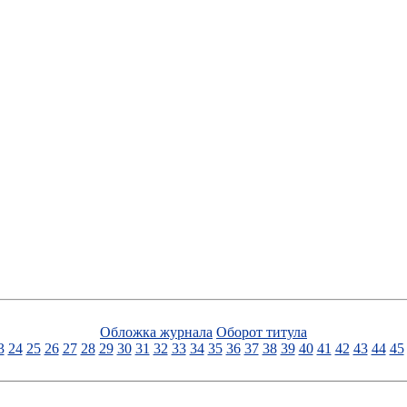
Обложка журнала
Оборот титула
3
24
25
26
27
28
29
30
31
32
33
34
35
36
37
38
39
40
41
42
43
44
45