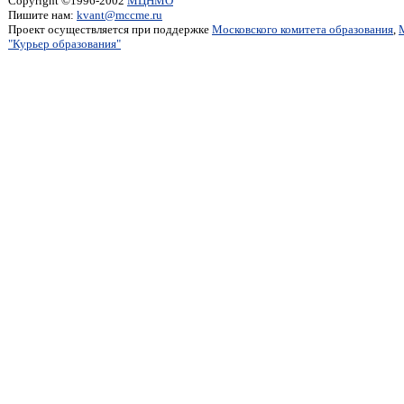
Copyright ©1996-2002
МЦНМО
Пишите нам:
kvant@mccme.ru
Проект осуществляется при поддержке
Московского комитета образования
,
"Курьер образования"