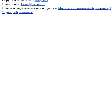
Copyright ©1996-2002
МЦНМО
Пишите нам:
kvant@mccme.ru
Проект осуществляется при поддержке
Московского комитета образования
,
"Курьер образования"