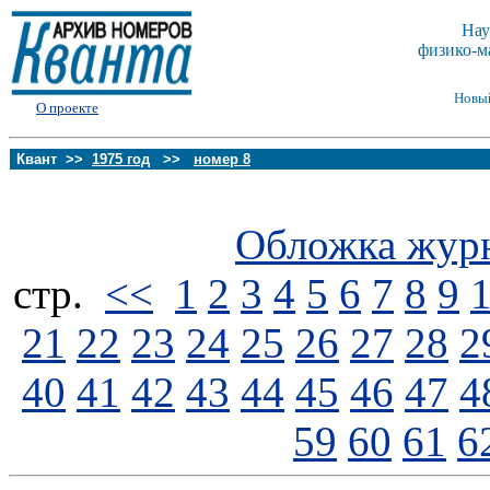
Нау
физико-м
Новы
О проекте
Квант >>
1975 год
>>
номер 8
Обложка жур
стp.
<<
1
2
3
4
5
6
7
8
9
21
22
23
24
25
26
27
28
2
40
41
42
43
44
45
46
47
4
59
60
61
6