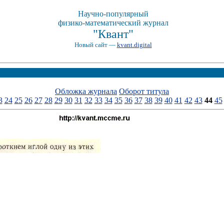
Научно-популярный
физико-математический журнал
"Квант"
Новый сайт —
kvant.digital
Обложка журнала
Оборот титула
3
24
25
26
27
28
29
30
31
32
33
34
35
36
37
38
39
40
41
42
43
44
45