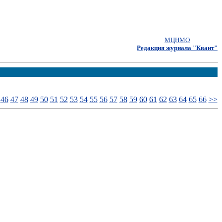
МЦНМО
Редакция журнала "Квант"
46
47
48
49
50
51
52
53
54
55
56
57
58
59
60
61
62
63
64
65
66
>>