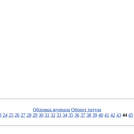
Обложка журнала
Оборот титула
3
24
25
26
27
28
29
30
31
32
33
34
35
36
37
38
39
40
41
42
43
44
45