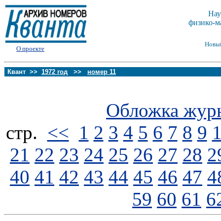
Нау
физико-м
Новы
О проекте
Квант >>
1972 год
>>
номер 11
Обложка жур
стp.
<<
1
2
3
4
5
6
7
8
9
21
22
23
24
25
26
27
28
2
40
41
42
43
44
45
46
47
4
59
60
61
6