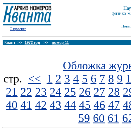
Нау
физико-м
Новы
О проекте
Квант >>
1972 год
>>
номер 11
Обложка жур
стp.
<<
1
2
3
4
5
6
7
8
9
21
22
23
24
25
26
27
28
2
40
41
42
43
44
45
46
47
4
59
60
61
6