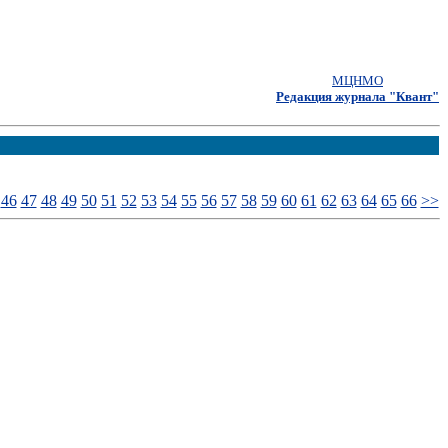
МЦНМО
Редакция журнала "Квант"
46
47
48
49
50
51
52
53
54
55
56
57
58
59
60
61
62
63
64
65
66
>>