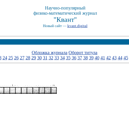
Научно-популярный
физико-математический журнал
"Квант"
Новый сайт —
kvant.digital
Обложка журнала
Оборот титула
3
24
25
26
27
28
29
30
31
32
33
34
35
36
37
38
39
40
41
42
43
44
45