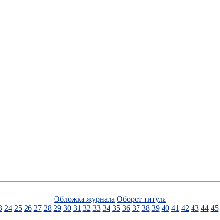
Обложка журнала
Оборот титула
3
24
25
26
27
28
29
30
31
32
33
34
35
36
37
38
39
40
41
42
43
44
45